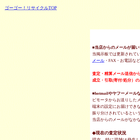
ゴーゴー！リサイクルTOP
■当店からのメールが届い
当掲示板では更新されて
メール
・FAX・お電話な
査定・精算メール送信か
成立・引取(寄付/処分）
■hotmailやヤフー
ビモータからお送りした
端末の設定にお届けでき
振り分けされているとい
当店からのメールがなか
◆現在の査定状況
現在、特に混雑は発生