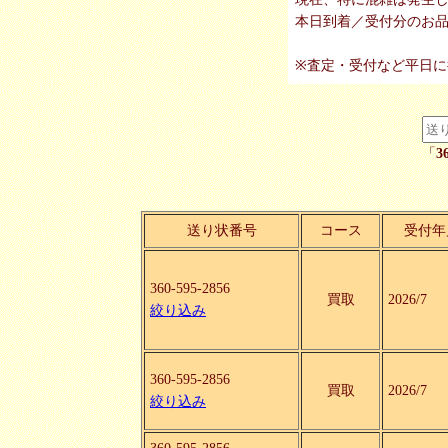
本日到着／受付分のお
※査定・受付など平日
「
3
送り状番号
コース
受付年
360-595-2856
買取
2026/7
絞り込み
360-595-2856
買取
2026/7
絞り込み